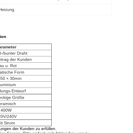
-Heizung
tion
arameter
l-/bunter Draht
ntrag der Kunden
au u. Rot
atische Form
 50 × 30mm
luminium
lungs-Entwurf
eckige Größe
eramisch
400W
20V/240V
it Strom
ungen der Kunden zu erfüllen.