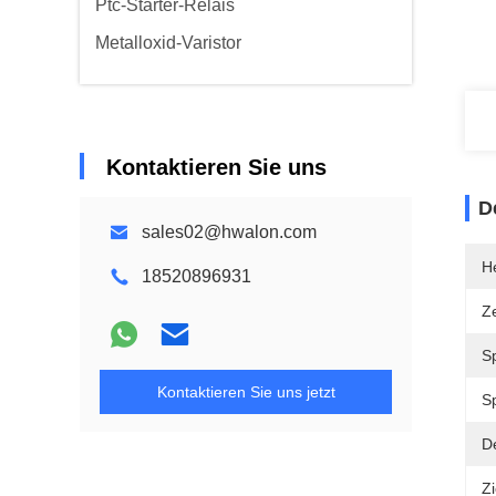
Ptc-Starter-Relais
Metalloxid-Varistor
Kontaktieren Sie uns
D
sales02@hwalon.com
He
18520896931
Ze
Sp
Kontaktieren Sie uns jetzt
S
D
Zi