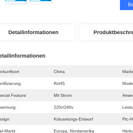
Be
Detailinformationen
Produktbeschr
etailinformationen
rkunftsort
China
Mark
rtifizierung
RoHS
Mode
ecial Feature:
Mit Strom
Anwe
pannung:
220v/240v
Leist
esign:
Kräuselungs-Entwurf
Ptc-H
el-Markt:
Europa, Nordamerika
Herku