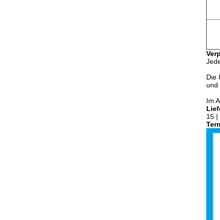
Ver
Jede
Die 
und 
Im A
Lie
15 |
Term