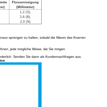
reite
Flossenneigung
ter)
(Millimeter)
1,2 (S),
2,6 (B),
2,0 (N)
heraus sprengen zu halten, sobald die Waren das Knarren
Ihnen, jede mögliche Weise, die Sie mögen.
orderlich. Senden Sie dann als Kundennachfragen aus.
tion