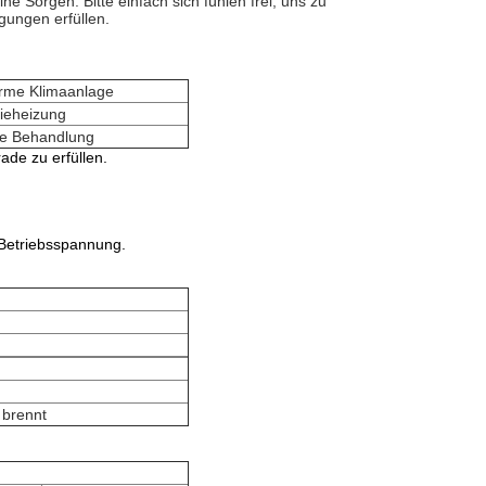
ne Sorgen. Bitte einfach sich fühlen frei, uns zu
gungen erfüllen.
rme Klimaanlage
gieheizung
he Behandlung
ade zu erfüllen.
 Betriebsspannung.
 brennt