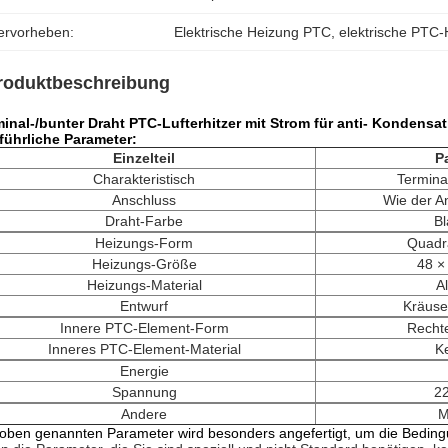
ervorheben:
Elektrische Heizung PTC
, 
elektrische PTC
roduktbeschreibung
inal-/bunter Draht PTC-Lufterhitzer mit Strom für anti- Kondensa
führliche Parameter:
Einzelteil
P
Charakteristisch
Termina
Anschluss
Wie der A
Draht-Farbe
Bl
Heizungs-Form
Quadr
Heizungs-Größe
48 ×
Heizungs-Material
A
Entwurf
Kräuse
Innere PTC-Element-Form
Recht
Inneres PTC-Element-Material
K
Energie
Spannung
2
Andere
M
 oben genannten Parameter wird besonders angefertigt, um die Beding