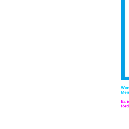
Wenn
Mei
Es 
förd