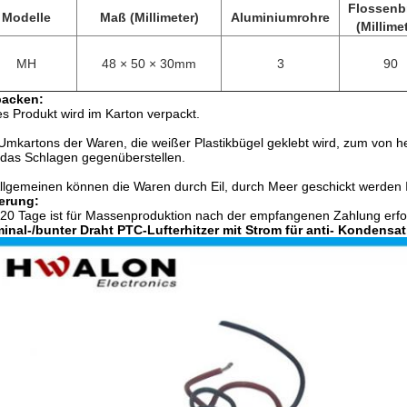
Flossenb
Modelle
Maß (Millimeter)
Aluminiumrohre
(Millime
MH
48 × 50 × 30mm
3
90
packen:
s Produkt wird im Karton verpackt.
Umkartons der Waren, die weißer Plastikbügel geklebt wird, zum von 
das Schlagen gegenüberstellen.
llgemeinen können die Waren durch Eil, durch Meer geschickt werden 
ferung:
 20 Tage ist für Massenproduktion nach der empfangenen Zahlung erf
inal-/bunter Draht PTC-Lufterhitzer mit Strom für anti- Kondensa