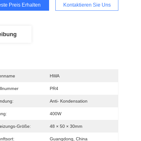
ste Preis Erhalten
Kontaktieren Sie Uns
eibung
enname
HWA
llnummer
PR4
ndung:
Anti- Kondensation
ung:
400W
eizungs-Größe:
48 × 50 × 30mm
nftsort:
Guangdong, China