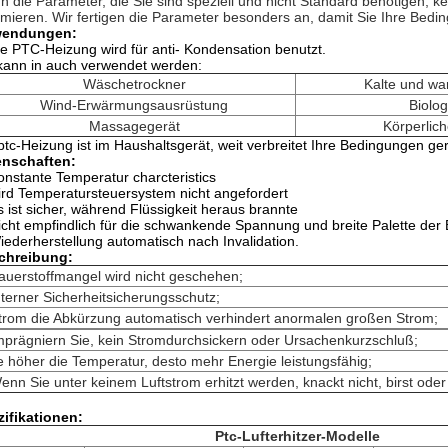
 die Parameter, die Sie sind speziell und nicht Standard benötigen, kei
rmieren. Wir fertigen die Parameter besonders an, damit Sie Ihre Bedin
endungen:
e PTC-Heizung wird für anti- Kondensation benutzt.
kann in auch verwendet werden:
Wäschetrockner
Kalte und wa
Wind-Erwärmungsausrüstung
Biolo
Massagegerät
Körperlic
ptc-Heizung ist im Haushaltsgerät, weit verbreitet Ihre Bedingungen ger
enschaften:
onstante Temperatur charcteristics
ird Temperatursteuersystem nicht angefordert
s ist sicher, während Flüssigkeit heraus brannte
icht empfindlich für die schwankende Spannung und breite Palette der
iederherstellung automatisch nach Invalidation.
chreibung:
auerstoffmangel wird nicht geschehen;
nterner Sicherheitsicherungsschutz;
trom die Abkürzung automatisch verhindert anormalen großen Strom;
mprägniern Sie, kein Stromdurchsickern oder Ursachenkurzschluß;
e höher die Temperatur, desto mehr Energie leistungsfähig;
enn Sie unter keinem Luftstrom erhitzt werden, knackt nicht, birst oder
ifikationen:
Ptc-Lufterhitzer-Modelle