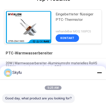
Eingebetteter flüssiger
PTC-Thermistor
verhandelbar MOQ:100PCS
KONTAKT
PTC-Warmwasserbereiter
20W | Warmwasserbereiter-Aluminiumrohr materielles RoHS
800W keramisches genehmigte PTC
Skyfu
Sofortiger Ptc-Warmwasserbereiter, elektronisches
Bauelement 20-800w Ptc-Heizung für Fuß-Wanne
5:25 AM
sofortige Wasser 20-2000w ptc-Elementaluminiumheizung
für Fuß-Badewannen-Elektrogerät
Good day, what product are you looking for?