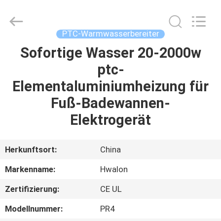
Shenzhen
Hwalon
Electronic
Co.,
Ltd..
PTC-Warmwasserbereiter
All
Rights
Reserved.
Sofortige Wasser 20-2000w
HEIM
ptc-
PRODUKTE
Elementaluminiumheizung für
Fuß-Badewannen-
ÜBER
Elektrogerät
UNS
Herkunftsort:
China
WERKSBESICHTIGUNG
Markenname:
Hwalon
Zertifizierung:
CE UL
QUALITÄTSKONTROLLE
Modellnummer:
PR4