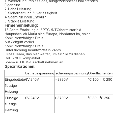
1. Wasserundurchlässiges, ausgezeichnetes isolierendes
Eigentum
2. Hohe Leistung
3. Sicherheit und Zuverlässigkeit
4. Soem für Ihren Entwurf
5. Stabile Leistung
Firmeneinleitung:
15 Jahre Erfahrung auf PTC-/NTCthermistorfeld
Hauptsächlich Markt sind Europa, Nordamerika, Asien
Konkurrenzfähiger Preis
Auf Zeitgriff vorbei
Konkurrenzfähiger Preis
Untersuchung beantwortet in 24hrs
Gutes Team, das hier wartet, um für Sie zu dienen
RoHS &UL kompatibel
Soem- u. ODM-Geschäft nehmen an
Spezifikationen:
Betriebsspannung
Isolierungsspannung
Oberflächentem
Eingebettete
6V-240V
> 3750V
℃ 100 | ℃ 290
flüssige
Heizung
Flüssige
6V-240V
> 3750V
℃ 80 | ℃ 290
flüssige
Heizung