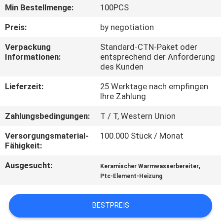
KONTAKTIEREN
Min Bestellmenge:
100PCS
SIE
Preis:
by negotiation
UNS
Verpackung
Standard-CTN-Paket oder
Informationen:
entsprechend der Anforderung
des Kunden
NEUIGKEITEN
Lieferzeit:
25 Werktage nach empfingen
Ihre Zahlung
ANGEBOT
ANFORDERN
Zahlungsbedingungen:
T / T, Western Union
Versorgungsmaterial-
100.000 Stück / Monat
Fähigkeit:
SITEMAP
Ausgesucht:
,
Keramischer Warmwasserbereiter
Ptc-Element-Heizung
DATENSCHUTZRICHTLINIE
BESTPREIS