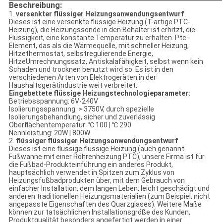
Beschreibung:
1.
versenkter flüssiger Heizungsanwendungsentwurf
Dieses ist eine versenkte flüssige Heizung (T-artige PTC-
Heizung), die Heizungssonde in den Behälter ist erhitzt, die
Flüssigkeit, eine konstante Temperatur zu erhalten. Ptc-
Element, das als die Wärmequelle, mit schneller Heizung,
Hitzethermostat, selbstregulierende Energie,
HitzeUmrechnungssatz, Antiskalafähigkeit, selbst wenn kein
Schaden und trocknen benutzt wird so. Es ist in den
verschiedenen Arten von Elektrogeräten in der
Haushaltsgerätindustrie weit verbreitet.
Eingebettete flüssige Heizungstechnologieparameter:
Betriebsspannung: 6V-240V
Isolierungsspannung: > 3750V, durch spezielle
Isolierungsbehandlung, sicher und zuverlässig
Oberflächentemperatur: ℃ 100 | ℃ 290
Nennleistung: 20W | 800W
2.
flüssiger flüssiger Heizungsanwendungsentwurf
Dieses ist eine flüssige flüssige Heizung (auch genannt
Fußwanne mit einer Röhrenheizung PTC), unsere Firma ist für
die Fußbad-Produkteinführung ein anderes Produkt,
hauptsächlich verwendet in Spitzen zum Zyklus von
Heizungsfußbadprodukten über, mit dem Gebrauch von
einfacher Installation, dem langen Leben, leicht geschädigt und
anderen traditionellen Heizungsmaterialien (zum Beispiel: nicht
angepasste Eigenschaften des Quarzglases). Weitere Maße
können zur tatsächlichen Installationsgröße des Kunden,
Produktqualität besonders angefertigt werden in einer