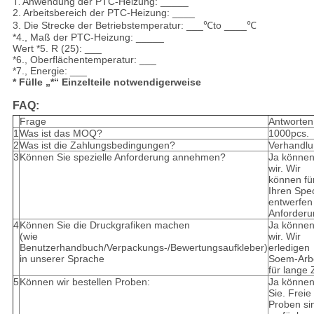
1.
Anwendung der PTC-Heizung: _____
2. Arbeitsbereich der PTC-Heizung: ____
3. Die Strecke der Betriebstemperatur: ___℃to ____℃
*4.,
Maß der PTC-Heizung: _____
Wert *5. R (25): ___
*6., Oberflächentemperatur: ___
*7., Energie:
___
* Fülle „*“ Einzelteile notwendigerweise
FAQ:
Frage
Antworten
1
Was ist das MOQ?
1000pcs.
2
Was ist die Zahlungsbedingungen?
Verhandlu
3
Können Sie spezielle Anforderung annehmen?
Ja könne
wir. Wir
können fü
Ihren Spec
entwerfen
Anforderu
4
Können Sie die Druckgrafiken machen
Ja könne
(wie
wir. Wir
Benutzerhandbuch/Verpackungs-/Bewertungsaufkleber)
erledigen
in unserer Sprache
Soem-Arbe
für lange 
5
Können wir bestellen Proben:
Ja könne
Sie. Freie
Proben si