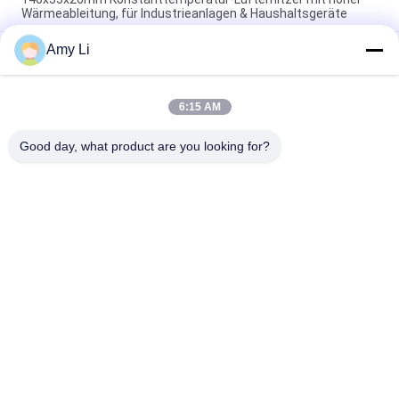
Wärmeableitung, für Industrieanlagen & Haushaltsgeräte
Amy Li
Raum Energieeinsparung PTC Auto Lüfterluftheizung
Konstante Temperatur Heizung Luftheizung Element sicher
zu Hause
6:15 AM
48V 200W 75x76x26mm PTC Keramik-Luftgebläse-
Heizungselement für Klimaanlagen
Good day, what product are you looking for?
Beliebte Kategorien
Alle
Keramische Heizung 
Keramische Heizung 
PTC
MCH
Keramischer 
Keramischer 
Lufterhitzer PTC
Lufterhitzer
PTC-
Ptc-Heizelement
Warmwasserbereiter
NTC 
NTC-Thermistor-