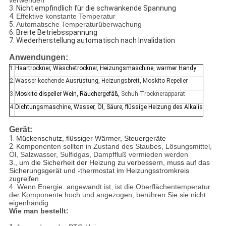
verwenden
3.
Nicht empfindlich für die schwankende Spannung
4.
Effektive konstante Temperatur
5.
Automatische Temperaturüberwachung
6.
Breite Betriebsspannung
7.
Wiederherstellung automatisch nach Invalidation
Anwendungen:
1.
Haartrockner, Wäschetrockner, Heizungsmaschine, warmer Handy
2.
Wasser-kochende Ausrüstung, Heizungsbrett, Moskito Repeller
3.
Moskito dispeller Wein, Räuchergefäß,
Schuh-Trocknerapparat
4.
Dichtungsmaschine, Wasser, Öl, Säure, flüssige Heizung des Alkalis
Gerät:
1.
Mückenschutz, flüssiger Wärmer, Steuergeräte
2.
Komponenten sollten in Zustand des Staubes, Lösungsmittel,
Öl, Salzwasser, Sulfidgas, Dampffluß vermieden werden
3., um die Sicherheit der Heizung zu verbessern, muss auf das
Sicherungsgerät und -thermostat im Heizungsstromkreis
zugreifen
4. Wenn Energie. angewandt ist, ist die Oberflächentemperatur
der Komponente hoch und angezogen, berühren Sie sie nicht
eigenhändig
Wie man bestellt: