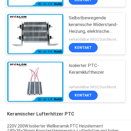
KONTAKT
Selbstbewegende
keramische Widerstand-
Heizung, elektrische
Heizung Auto-
verhandelbar MOQ:Durchkontaktierung
Klimaanlage PTC
KONTAKT
Isolierter PTC-
Keramikluftheizer
verhandelbar MOQ:Durchkontaktierung
KONTAKT
Keramischer Lufterhitzer PTC
220V 200W Isolierter Wellkeramik PTC Heizelement
140x35x26mm Konstanttemperatur-Lufterhitzer mit hoher