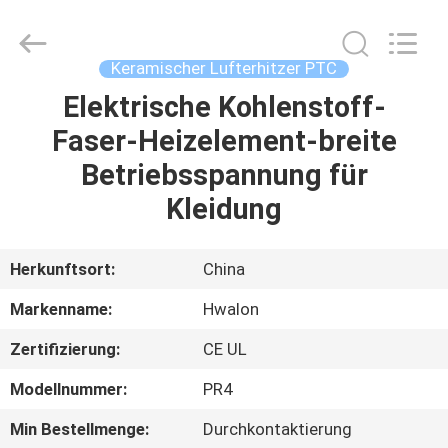
Shenzhen
Hwalon
Electronic
Co.,
Ltd..
Keramischer Lufterhitzer PTC
All
Rights
Reserved.
Elektrische Kohlenstoff-
HEIM
Faser-Heizelement-breite
PRODUKTE
Betriebsspannung für
Kleidung
ÜBER
UNS
Herkunftsort:
China
Markenname:
Hwalon
WERKSBESICHTIGUNG
Zertifizierung:
CE UL
QUALITÄTSKONTROLLE
Modellnummer:
PR4
Min Bestellmenge:
Durchkontaktierung