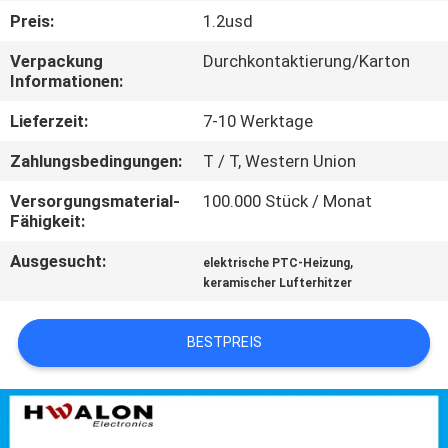
KONTAKTIEREN
Preis:
1.2usd
SIE
Verpackung
Durchkontaktierung/Karton
UNS
Informationen:
Lieferzeit:
7-10 Werktage
NEUIGKEITEN
Zahlungsbedingungen:
T / T, Western Union
ANGEBOT
Versorgungsmaterial-
100.000 Stück / Monat
Fähigkeit:
ANFORDERN
Ausgesucht:
,
elektrische PTC-Heizung
keramischer Lufterhitzer
SITEMAP
BESTPREIS
DATENSCHUTZRICHTLINIE