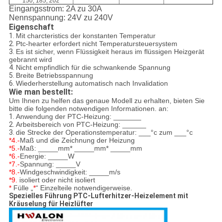
150, 185, 202
Eingangsstrom: 2A zu 30A
Nennspannung: 24V zu 240V
Eigenschaft
1.
Mit charcteristics der konstanten Temperatur
2.
Ptc-hearter erfordert nicht Temperatursteuersystem
3.
Es ist sicher, wenn Flüssigkeit heraus im flüssigen Heizgerät
gebrannt wird
4.
Nicht empfindlich für die schwankende Spannung
5.
Breite Betriebsspannung
6.
Wiederherstellung automatisch nach Invalidation
Wie man bestellt:
Um Ihnen zu helfen das genaue Modell zu erhalten, bieten Sie
bitte die folgenden notwendigen Informationen. an:
1.
Anwendung der PTC-Heizung: _______
2.
Arbeitsbereich von PTC-Heizung: ______
3.
die Strecke der Operationstemperatur: ___°c zum ___°c
*4.-
Maß und die Zeichnung der Heizung
*5.-
Maß: _____mm*
_____mm*
_____mm
*6.-
Energie: _____W
*7.-
Spannung: _____V
*8.-
Windgeschwindigkeit: _____m/s
*9.
isoliert oder nicht isoliert
*
Fülle „
*
“ Einzelteile notwendigerweise.
Spezielles Führung PTC-Lufterhitzer-Heizelement mit
Kräuselung für Heizlüfter