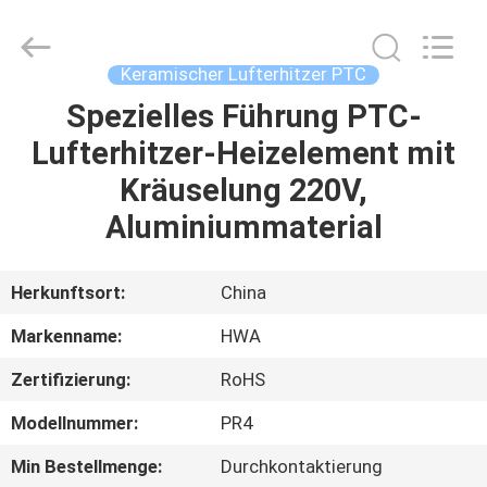
Shenzhen
Hwalon
Electronic
Co.,
Ltd..
Keramischer Lufterhitzer PTC
All
Rights
Reserved.
Spezielles Führung PTC-
HEIM
Lufterhitzer-Heizelement mit
PRODUKTE
Kräuselung 220V,
Aluminiummaterial
ÜBER
UNS
Herkunftsort:
China
Markenname:
HWA
WERKSBESICHTIGUNG
Zertifizierung:
RoHS
QUALITÄTSKONTROLLE
Modellnummer:
PR4
Min Bestellmenge:
Durchkontaktierung