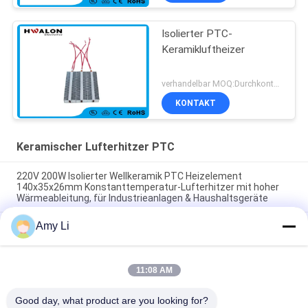
Isolierter PTC-
Keramikluftheizer
verhandelbar MOQ:Durchkontaktierung
KONTAKT
Keramischer Lufterhitzer PTC
220V 200W Isolierter Wellkeramik PTC Heizelement
140x35x26mm Konstanttemperatur-Lufterhitzer mit hoher
Wärmeableitung, für Industrieanlagen & Haushaltsgeräte
Amy Li
Raum Energieeinsparung PTC Auto Lüfterluftheizung
Konstante Temperatur Heizung Luftheizung Element sicher
zu Hause
11:08 AM
48V 200W 75x76x26mm PTC Keramik-Luftgebläse-
Heizungselement für Klimaanlagen
Good day, what product are you looking for?