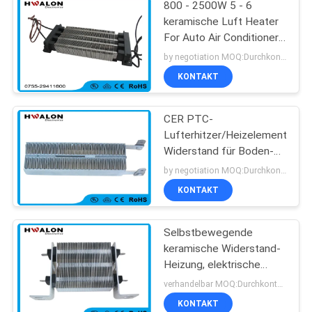
800 - 2500W 5 - 6
keramische Luft Heater
For Auto Air Conditioner
M/S 220v Ptc
by negotiation MOQ:Durchkontaktierung
KONTAKT
CER PTC-
Lufterhitzer/Heizelement-
Widerstand für Boden-
Heizungs-Thermostat
by negotiation MOQ:Durchkontaktierung
KONTAKT
Selbstbewegende
keramische Widerstand-
Heizung, elektrische
Heizung Auto-
verhandelbar MOQ:Durchkontaktierung
Klimaanlage PTC
KONTAKT