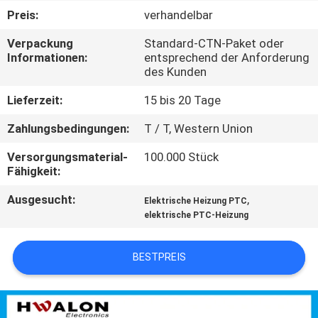
KONTAKTIEREN
Preis:
verhandelbar
SIE
Verpackung
Standard-CTN-Paket oder
UNS
Informationen:
entsprechend der Anforderung
des Kunden
NEUIGKEITEN
Lieferzeit:
15 bis 20 Tage
Zahlungsbedingungen:
T / T, Western Union
ANGEBOT
Versorgungsmaterial-
100.000 Stück
ANFORDERN
Fähigkeit:
Ausgesucht:
,
Elektrische Heizung PTC
SITEMAP
elektrische PTC-Heizung
DATENSCHUTZRICHTLINIE
BESTPREIS