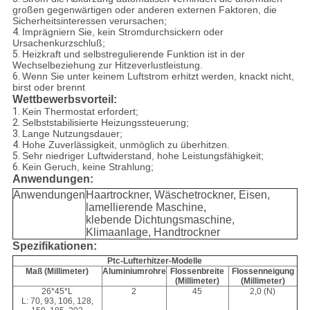
großen gegenwärtigen oder anderen externen Faktoren, die
Sicherheitsinteressen verursachen;
4.
Imprägniern Sie, kein Stromdurchsickern oder
Ursachenkurzschluß;
5.
Heizkraft und selbstregulierende Funktion ist in der
Wechselbeziehung zur Hitzeverlustleistung.
6.
Wenn Sie unter keinem Luftstrom erhitzt werden, knackt nicht,
birst oder brennt
Wettbewerbsvorteil:
1.
Kein Thermostat erfordert;
2.
Selbststabilisierte Heizungssteuerung;
3.
Lange Nutzungsdauer;
4.
Hohe Zuverlässigkeit, unmöglich zu überhitzen.
5.
Sehr niedriger Luftwiderstand, hohe Leistungsfähigkeit;
6.
Kein Geruch, keine Strahlung;
Anwendungen:
Anwendungen
Haartrockner, Wäschetrockner, Eisen,
lamellierende Maschine,
klebende Dichtungsmaschine,
Klimaanlage, Handtrockner
Spezifikationen:
Ptc-Lufterhitzer-Modelle
Maß (Millimeter)
Aluminiumrohre
Flossenbreite
Flossenneigung
(Millimeter)
(Millimeter)
26*45*L
2
45
2,0 (N)
L: 70, 93, 106, 128,