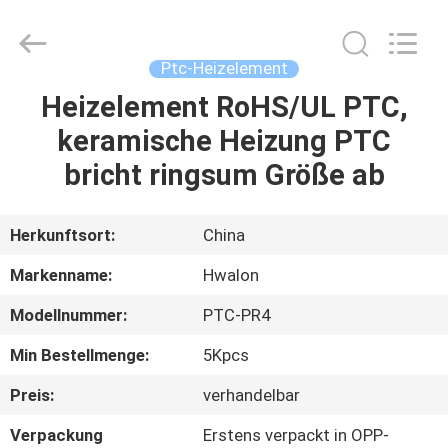
Shenzhen
Hwalon
Electronic
Co.,
Ltd..
Ptc-Heizelement
All
Rights
Reserved.
Heizelement RoHS/UL PTC,
HEIM
keramische Heizung PTC
PRODUKTE
bricht ringsum Größe ab
ÜBER
Herkunftsort:
China
UNS
Markenname:
Hwalon
Modellnummer:
PTC-PR4
WERKSBESICHTIGUNG
Min Bestellmenge:
5Kpcs
QUALITÄTSKONTROLLE
Preis:
verhandelbar
Verpackung
Erstens verpackt in OPP-