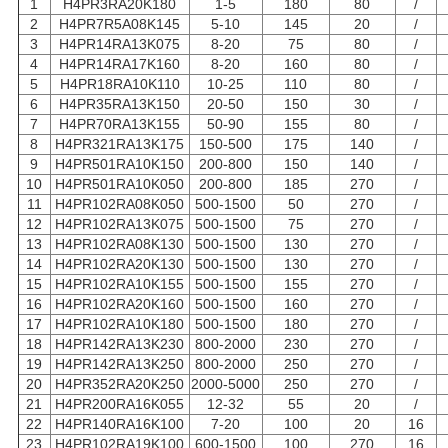
1
H4PR3RA20K180
1-5
180
80
/
2
H4PR7R5A08K145
5-10
145
20
/
3
H4PR14RA13K075
8-20
75
80
/
4
H4PR14RA17K160
8-20
160
80
/
5
H4PR18RA10K110
10-25
110
80
/
6
H4PR35RA13K150
20-50
150
30
/
7
H4PR70RA13K155
50-90
155
80
/
8
H4PR321RA13K175
150-500
175
140
/
9
H4PR501RA10K150
200-800
150
140
/
10
H4PR501RA10K050
200-800
185
270
/
11
H4PR102RA08K050
500-1500
50
270
/
12
H4PR102RA13K075
500-1500
75
270
/
13
H4PR102RA08K130
500-1500
130
270
/
14
H4PR102RA20K130
500-1500
130
270
/
15
H4PR102RA10K155
500-1500
155
270
/
16
H4PR102RA20K160
500-1500
160
270
/
17
H4PR102RA10K180
500-1500
180
270
/
18
H4PR142RA13K230
800-2000
230
270
/
19
H4PR142RA13K250
800-2000
250
270
/
20
H4PR352RA20K250
2000-5000
250
270
/
21
H4PR200RA16K055
12-32
55
20
/
22
H4PR140RA16K100
7-20
100
20
16
23
H4PR102RA19K100
600-1500
100
270
16