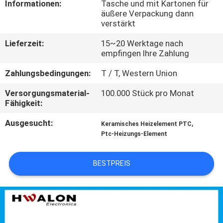
KONTAKTIEREN
Informationen:
Tasche und mit Kartonen für
äußere Verpackung dann
SIE
verstärkt
UNS
Lieferzeit:
15~20 Werktage nach
empfingen Ihre Zahlung
NEUIGKEITEN
Zahlungsbedingungen:
T / T, Western Union
Versorgungsmaterial-
100.000 Stück pro Monat
ANGEBOT
Fähigkeit:
ANFORDERN
Ausgesucht:
,
Keramisches Heizelement PTC
Ptc-Heizungs-Element
SITEMAP
BESTPREIS
DATENSCHUTZRICHTLINIE