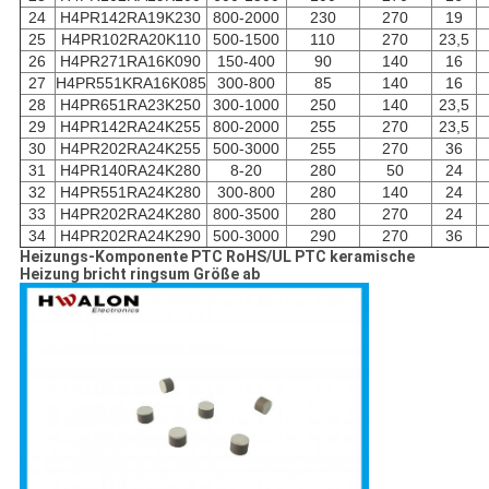
24
H4PR142RA19K230
800-2000
230
270
19
25
H4PR102RA20K110
500-1500
110
270
23,5
26
H4PR271RA16K090
150-400
90
140
16
27
H4PR551KRA16K085
300-800
85
140
16
28
H4PR651RA23K250
300-1000
250
140
23,5
29
H4PR142RA24K255
800-2000
255
270
23,5
30
H4PR202RA24K255
500-3000
255
270
36
31
H4PR140RA24K280
8-20
280
50
24
32
H4PR551RA24K280
300-800
280
140
24
33
H4PR202RA24K280
800-3500
280
270
24
34
H4PR202RA24K290
500-3000
290
270
36
Heizungs-Komponente PTC RoHS/UL PTC keramische
Heizung bricht ringsum Größe ab