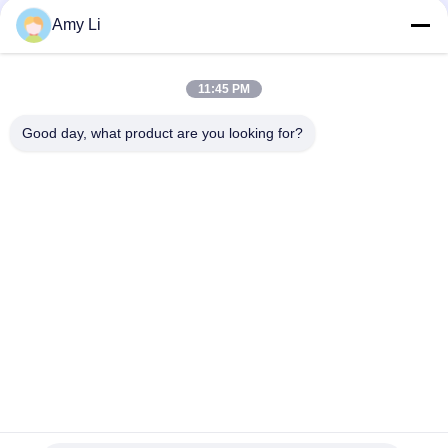
Temperatur PTC mit Isolierfilm
Amy Li
Wachsen Sie PTC-Heizelement 1 - keramisches 5000ohms
Heizelement mit Isolierungs-Film ein
11:45 PM
Hohe Zuverlässigkeit Soem-ODM elektrisches Ptc-Heizungs-
Element für Leimpistole
Good day, what product are you looking for?
Beliebte Kategorien
Alle
Keramische Heizung 
Keramische Heizung 
PTC
MCH
Keramischer 
Keramischer 
Lufterhitzer PTC
Lufterhitzer
PTC-
Ptc-Heizelement
Warmwasserbereiter
NTC 
NTC-Thermistor-
Einschlussstrombegrenzer 
Temperaturfühler