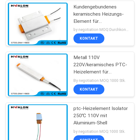
Kundengebundenes
keramisches Heizungs-
Element für
Handtrockner mit
by negotiation MOQ:Durchkontaktierung
Edelstahl-Wohnung
KONTAKT
Metall 110V
220V/keramisches PTC-
Heizelement für
Haushaltsgeräte
By negotiation MOQ:1000 Stk.
KONTAKT
ptc-Heizelement Isolator
250℃ 110V mit
Aluminium-Shell
by negotiation MOQ:1000 Stk.