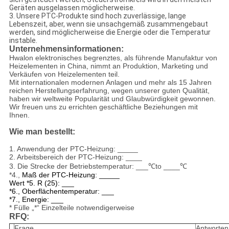
Geräten ausgelassen möglicherweise.
3. Unsere PTC-Produkte sind hoch zuverlässige, lange
Lebenszeit, aber, wenn sie unsachgemäß zusammengebaut
werden, sind möglicherweise die Energie oder die Temperatur
instable.
Unternehmensinformationen:
Hwalon elektronisches begrenztes, als führende Manufaktur von
Heizelementen in China, nimmt an Produktion, Marketing und
Verkäufen von Heizelementen teil.
Mit internationalen modernen Anlagen und mehr als 15 Jahren
reichen Herstellungserfahrung, wegen unserer guten Qualität,
haben wir weltweite Popularität und Glaubwürdigkeit gewonnen.
Wir freuen uns zu errichten geschäftliche Beziehungen mit
Ihnen.
Wie man bestellt:
1. Anwendung der PTC-Heizung: _____
2. Arbeitsbereich der PTC-Heizung: ____
3. Die Strecke der Betriebstemperatur: ___℃to ____℃
*4.,
Maß der PTC-Heizung: _____
Wert *5. R (25): ___
*6., Oberflächentemperatur: ___
*7., Energie: ___
* Fülle „*“ Einzelteile notwendigerweise
RFQ:
Frage
Antworten