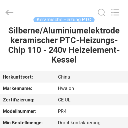
Shenzhen
Hwalon
Electronic
Co.,
Ltd..
Keramische Heizung PTC
All
Rights
Reserved.
Silberne/Aluminiumelektrode
HEIM
keramischer PTC-Heizungs-
PRODUKTE
Chip 110 - 240v Heizelement-
Kessel
ÜBER
UNS
Herkunftsort:
China
Markenname:
Hwalon
WERKSBESICHTIGUNG
Zertifizierung:
CE UL
QUALITÄTSKONTROLLE
Modellnummer:
PR4
Min Bestellmenge:
Durchkontaktierung