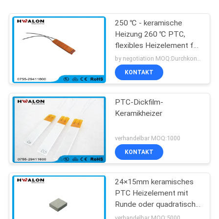
250 ℃ - keramische
Heizung 260 ℃ PTC,
flexibles Heizelement für
Heizungs-Versammlung
by negotiation MOQ:Durchkontaktierung
KONTAKT
PTC-Dickfilm-
Keramikheizer
verhandelbar MOQ:1000
KONTAKT
24×15mm keramisches
PTC Heizelement mit
Runde oder quadratische
Form für
verhandelbar MOQ:5000