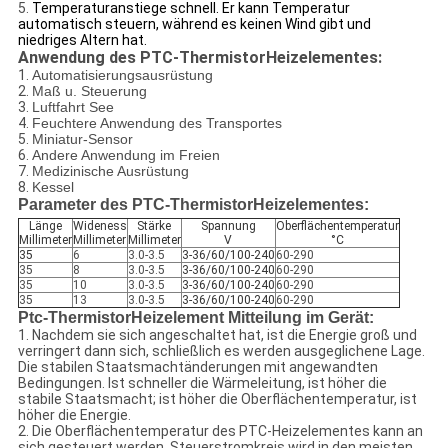
5.
Temperaturanstiege schnell. Er kann Temperatur
automatisch steuern, während es keinen Wind gibt und
niedriges Altern hat.
Anwendung des
PTC-ThermistorHeizelementes:
1.
Automatisierungsausrüstung
2.
Maß u. Steuerung
3.
Luftfahrt See
4.
Feuchtere Anwendung des Transportes
5.
Miniatur-Sensor
6.
Andere Anwendung im Freien
7.
Medizinische Ausrüstung
8.
Kessel
Parameter des PTC-ThermistorHeizelementes:
Länge
Wideness
Stärke
Spannung
Oberflächentemperatur
Millimeter
Millimeter
Millimeter
V
°C
35
6
3.0-3.5
3-36/60/100-240
60-290
35
8
3.0-3.5
3-36/60/100-240
60-290
35
10
3.0-3.5
3-36/60/100-240
60-290
35
13
3.0-3.5
3-36/60/100-240
60-290
Ptc-ThermistorHeizelement Mitteilung im Gerät:
1. Nachdem sie sich angeschaltet hat, ist die Energie groß und
verringert dann sich, schließlich es werden ausgeglichene Lage.
Die stabilen Staatsmachtänderungen mit angewandten
Bedingungen. Ist schneller die Wärmeleitung, ist höher die
stabile Staatsmacht; ist höher die Oberflächentemperatur, ist
höher die Energie.
2. Die Oberflächentemperatur des PTC-Heizelementes kann an
sich gesteuert werden, Steuerstromkreis wird in den meisten