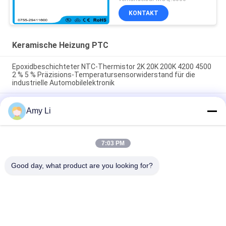
Kaffeemaschine
KONTAKT
Keramische Heizung PTC
Epoxidbeschichteter NTC-Thermistor 2K 20K 200K 4200 4500
2 % 5 % Präzisions-Temperatursensorwiderstand für die
industrielle Automobilelektronik
Epoxybeschichteter NTC-Thermistor 10K 50K 100K 3950 3435
Amy Li
1% Präzisionstemperatursensor Widerstand für Elektronik
HVAC Haushaltsgerät
Isolierte PTC-Keramik-Lufthitzelement 220V 250W
7:03 PM
140x32x26mm ¢ hohe Effizienz für industrielle und häusliche
Anwendungen
Good day, what product are you looking for?
Beliebte Kategorien
Alle
Keramische Heizung 
Keramische Heizung 
PTC
MCH