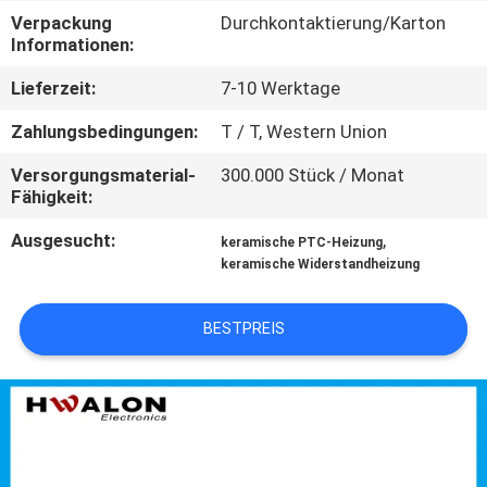
KONTAKTIEREN
Verpackung
Durchkontaktierung/Karton
SIE
Informationen:
UNS
Lieferzeit:
7-10 Werktage
Zahlungsbedingungen:
T / T, Western Union
NEUIGKEITEN
Versorgungsmaterial-
300.000 Stück / Monat
Fähigkeit:
ANGEBOT
Ausgesucht:
,
keramische PTC-Heizung
ANFORDERN
keramische Widerstandheizung
SITEMAP
BESTPREIS
DATENSCHUTZRICHTLINIE