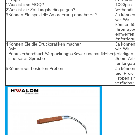
1
Was ist das MOQ?
1000pcs.
2
Was ist die Zahlungsbedingungen?
Verhandlu
3
Können Sie spezielle Anforderung annehmen?
Ja könne
wir. Wir
können fü
Ihren Spec
entwerfen
Anforderu
4
Können Sie die Druckgrafiken machen
Ja könne
(wie
wir. Wir
Benutzerhandbuch/Verpackungs-/Bewertungsaufkleber)
erledigen
in unserer Sprache
Soem-Arbe
für lange 
5
Können wir bestellen Proben:
Ja könne
Sie. Freie
Proben si
verfügbar