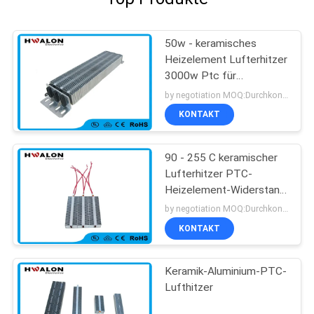
50w - keramisches
Heizelement Lufterhitzer
3000w Ptc für
Handtrockner-Heizlüfter
by negotiation MOQ:Durchkontaktierung
KONTAKT
90 - 255 C keramischer
Lufterhitzer PTC-
Heizelement-Widerstand
für Klimaanlage
by negotiation MOQ:Durchkontaktierung
KONTAKT
Keramik-Aluminium-PTC-
Lufthitzer