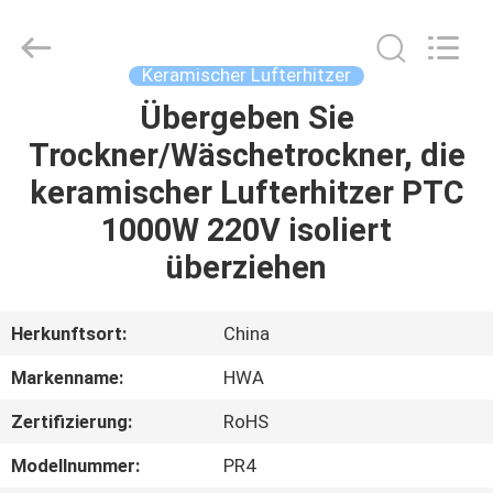
Shenzhen
Hwalon
Electronic
Co.,
Ltd..
Keramischer Lufterhitzer
All
Rights
Reserved.
Übergeben Sie
HEIM
Trockner/Wäschetrockner, die
PRODUKTE
keramischer Lufterhitzer PTC
1000W 220V isoliert
ÜBER
überziehen
UNS
Herkunftsort:
China
WERKSBESICHTIGUNG
Markenname:
HWA
Zertifizierung:
RoHS
QUALITÄTSKONTROLLE
Modellnummer:
PR4