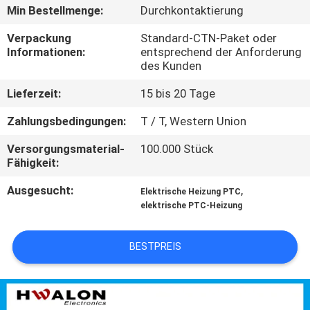
KONTAKTIEREN
Min Bestellmenge:
Durchkontaktierung
SIE
Verpackung
Standard-CTN-Paket oder
UNS
Informationen:
entsprechend der Anforderung
des Kunden
Lieferzeit:
15 bis 20 Tage
NEUIGKEITEN
Zahlungsbedingungen:
T / T, Western Union
ANGEBOT
Versorgungsmaterial-
100.000 Stück
ANFORDERN
Fähigkeit:
Ausgesucht:
,
Elektrische Heizung PTC
SITEMAP
elektrische PTC-Heizung
BESTPREIS
DATENSCHUTZRICHTLINIE