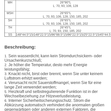
MH
26*90*L
L: 70, 93, 106, 128
MSH
26*65*L
L: 70, 93, 106, 128, 150, 185, 202
SH
26*65*L
L: 70, 93, 106, 128, 150, 185, 202
TH
26*45*L
L: 70, 93, 150, 185, 202
SS
148*44.5*15/148*22.5*15/96*88.5*15/96*22.5*15/25*22.5*15/45*44.5
Beschreibung:
Sein wasserdicht, kann kein Stromdurchsickern- oder
1.
Ursachenkurzschluß;
Je höher die Temperatur, desto mehr Energie
2.
leistungsfähig;
Knackt nicht, birst oder brennt, wenn Sie unter keinem
3.
Luftstrom erhitzt werden;
Verursacht nicht Sauerstoffmangel, wenn Sie für eine
4.
lange Zeit verwendet werden;
Heizkraft und selbstregulierende Funktion ist in der
5.
Wechselbeziehung zur Hitzeverlustleistung.
Interner Sicherheitsicherungsschutz. Strom die
6.
Abkürzung automatisch verhindert die anormalen großen
gegenwärtigen oder anderen externen Faktoren, die