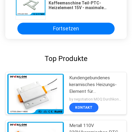
Kaffeemaschine Teil-PTC-
Heizelement 15V - maximale
Spannung Effektivwerts 270V
Betriebs
Fortsetzen
Top Produkte
Kundengebundenes
keramisches Heizungs-
Element für
Handtrockner mit
by negotiation MOQ:Durchkontaktierung
Edelstahl-Wohnung
KONTAKT
Metall 110V