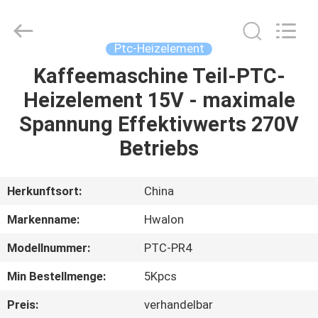
Shenzhen
Hwalon
Electronic
Co.,
Ltd..
Ptc-Heizelement
All
Rights
Reserved.
Kaffeemaschine Teil-PTC-
HEIM
Heizelement 15V - maximale
PRODUKTE
Spannung Effektivwerts 270V
Betriebs
ÜBER
UNS
Herkunftsort:
China
Markenname:
Hwalon
WERKSBESICHTIGUNG
Modellnummer:
PTC-PR4
QUALITÄTSKONTROLLE
Min Bestellmenge:
5Kpcs
Preis:
verhandelbar