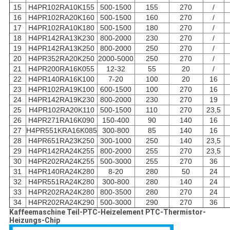
15
H4PR102RA10K155
500-1500
155
270
/
16
H4PR102RA20K160
500-1500
160
270
/
17
H4PR102RA10K180
500-1500
180
270
/
18
H4PR142RA13K230
800-2000
230
270
/
19
H4PR142RA13K250
800-2000
250
270
/
20
H4PR352RA20K250
2000-5000
250
270
/
21
H4PR200RA16K055
12-32
55
20
/
22
H4PR140RA16K100
7-20
100
20
16
23
H4PR102RA19K100
600-1500
100
270
16
24
H4PR142RA19K230
800-2000
230
270
19
25
H4PR102RA20K110
500-1500
110
270
23,5
26
H4PR271RA16K090
150-400
90
140
16
27
H4PR551KRA16K085
300-800
85
140
16
28
H4PR651RA23K250
300-1000
250
140
23,5
29
H4PR142RA24K255
800-2000
255
270
23,5
30
H4PR202RA24K255
500-3000
255
270
36
31
H4PR140RA24K280
8-20
280
50
24
32
H4PR551RA24K280
300-800
280
140
24
33
H4PR202RA24K280
800-3500
280
270
24
34
H4PR202RA24K290
500-3000
290
270
36
Kaffeemaschine Teil-PTC-Heizelement PTC-Thermistor-
Heizungs-Chip