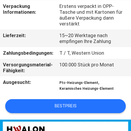
KONTAKTIEREN
Verpackung
Erstens verpackt in OPP-
SIE
Informationen:
Tasche und mit Kartonen für
äußere Verpackung dann
UNS
verstärkt
Lieferzeit:
15~20 Werktage nach
NEUIGKEITEN
empfingen Ihre Zahlung
Zahlungsbedingungen:
T / T, Western Union
ANGEBOT
Versorgungsmaterial-
100.000 Stück pro Monat
ANFORDERN
Fähigkeit:
Ausgesucht:
,
Ptc-Heizungs-Element
SITEMAP
Keramisches Heizungs-Element
DATENSCHUTZRICHTLINIE
BESTPREIS