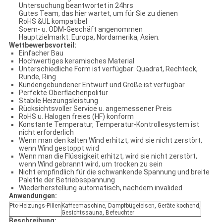
Untersuchung beantwortet in 24hrs
Gutes Team, das hier wartet, um für Sie zu dienen
RoHS &UL kompatibel
Soem- u. ODM-Geschäft angenommen
Hauptzielmarkt: Europa, Nordamerika, Asien.
Wettbewerbsvorteil:
Einfacher Bau
Hochwertiges keramisches Material
Unterschiedliche Form ist verfügbar: Quadrat, Rechteck,
Runde, Ring
Kundengebundener Entwurf und Größe ist verfügbar
Perfekte Oberflächenpolitur
Stabile Heizungsleistung
Rücksichtsvoller Service u. angemessener Preis
RoHS u. Halogen freies (HF) konform
Konstante Temperatur, Temperatur-Kontrollesystem ist
nicht erforderlich
Wenn man den kalten Wind erhitzt, wird sie nicht zerstört,
wenn Wind gestoppt wird
Wenn man die Flüssigkeit erhitzt, wird sie nicht zerstört,
wenn Wind gebrannt wird, um trocken zu sein
Nicht empfindlich für die schwankende Spannung und breite
Palette der Betriebsspannung
Wiederherstellung automatisch, nachdem invalided
Anwendungen:
Ptc-Heizungs-Pillen
Kaffeemaschine, Dampfbügeleisen, Geräte kochend,
Gesichtssauna, Befeuchter
Beschreibung: