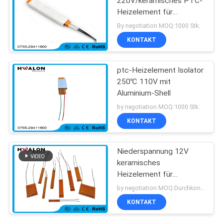
220V/keramisches PTC-
Heizelement für
Haushaltsgeräte
By negotiation MOQ:1000 Stk.
KONTAKT
ptc-Heizelement Isolator
250℃ 110V mit
Aluminium-Shell
by negotiation MOQ:1000 Stk.
KONTAKT
Niederspannung 12V
keramisches
Heizelement für
Haartrockner und
by negotiation MOQ:Durchkontaktierung
Haarstrecker
KONTAKT