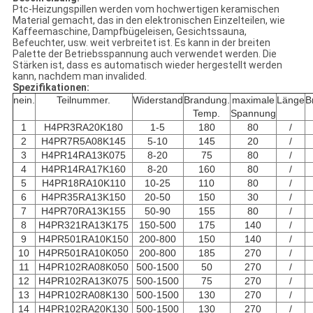
Ptc-Heizungspillen werden vom hochwertigen keramischen
Material gemacht, das in den elektronischen Einzelteilen, wie
Kaffeemaschine, Dampfbügeleisen, Gesichtssauna,
Befeuchter, usw. weit verbreitet ist. Es kann in der breiten
Palette der Betriebsspannung auch verwendet werden. Die
Stärken ist, dass es automatisch wieder hergestellt werden
kann, nachdem man invalided.
Spezifikationen:
nein.
Teilnummer.
Widerstand
Brandung.
maximale
Länge
B
Temp.
Spannung
1
H4PR3RA20K180
1-5
180
80
/
2
H4PR7R5A08K145
5-10
145
20
/
3
H4PR14RA13K075
8-20
75
80
/
4
H4PR14RA17K160
8-20
160
80
/
5
H4PR18RA10K110
10-25
110
80
/
6
H4PR35RA13K150
20-50
150
30
/
7
H4PR70RA13K155
50-90
155
80
/
8
H4PR321RA13K175
150-500
175
140
/
9
H4PR501RA10K150
200-800
150
140
/
10
H4PR501RA10K050
200-800
185
270
/
11
H4PR102RA08K050
500-1500
50
270
/
12
H4PR102RA13K075
500-1500
75
270
/
13
H4PR102RA08K130
500-1500
130
270
/
14
H4PR102RA20K130
500-1500
130
270
/