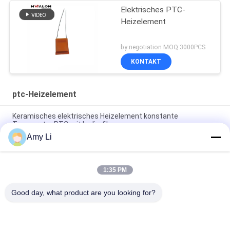
Elektrisches PTC-
Heizelement
by negotiation MOQ:3000PCS
KONTAKT
ptc-Heizelement
Keramisches elektrisches Heizelement konstante
Temperatur PTC mit Isolierfilm
Amy Li
Wachsen Sie PTC-Heizelement 1 - keramisches 5000ohms
Heizelement mit Isolierungs-Film ein
1:35 PM
Hohe Zuverlässigkeit Soem-ODM elektrisches Ptc-Heizungs-
Element für Leimpistole
Good day, what product are you looking for?
Beliebte Kategorien
Alle