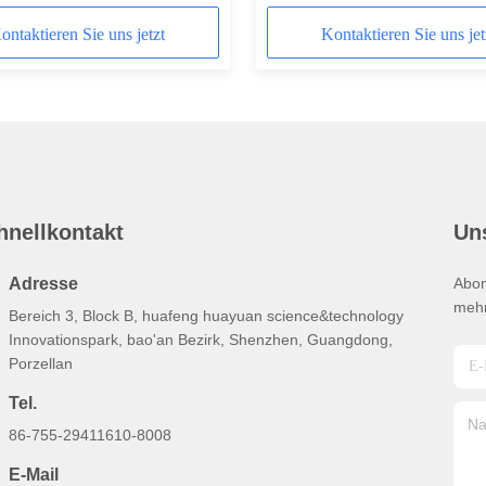
Thermostatikheizung
kundenspezifisch
ontaktieren Sie uns jetzt
Kontaktieren Sie uns jet
12V/24V/110V/220V
hnellkontakt
Un
Adresse
Abon
mehr
Bereich 3, Block B, huafeng huayuan science&technology
Innovationspark, bao'an Bezirk, Shenzhen, Guangdong,
Porzellan
Tel.
86-755-29411610-8008
E-Mail