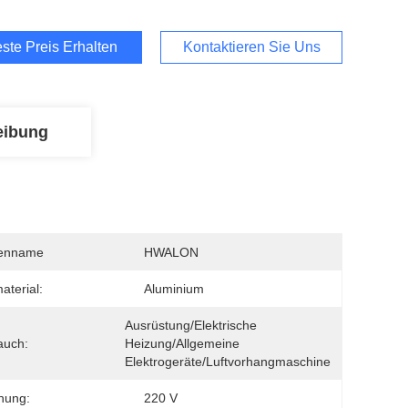
ste Preis Erhalten
Kontaktieren Sie Uns
eibung
enname
HWALON
aterial:
Aluminium
Ausrüstung/Elektrische 
auch:
Heizung/Allgemeine 
Elektrogeräte/Luftvorhangmaschine
nung:
220 V