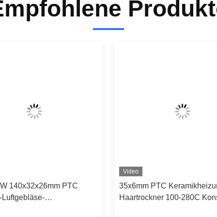
Empfohlene Produkt
Video
0W 140x32x26mm PTC
35x6mm PTC Keramikheizun
-Luftgebläse-
Haartrockner 100-280C Kon
selement für Klimaanlagen
Temperatur Hocheffizienz