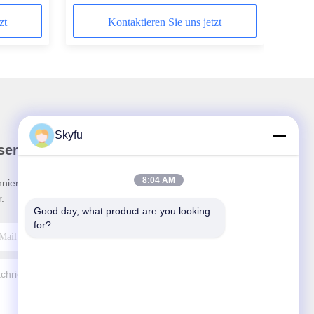
220v Heizkörper
zt
Kontaktieren Sie uns jetzt
Skyfu
ser Newsletter
8:04 AM
nieren Sie unseren Newsletter für Rabatte und
.
Good day, what product are you looking 
for?