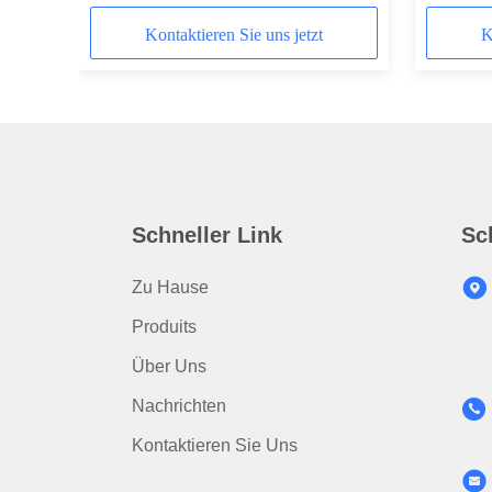
Auto / Geräte / Allgemeine
ge /
Elektrogeräte / Luftschleieranlage /
Kontaktieren Sie uns jetzt
K
Luftbefeuchter / PTC-
Heizungselement-Systeme
Schneller Link
Sc
Zu Hause
Produits
Über Uns
Nachrichten
Kontaktieren Sie Uns