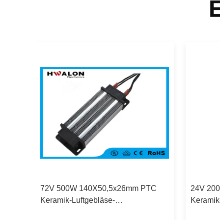
72V 500W 140X50,5x26mm PTC
24V 20
Keramik-Luftgebläse-
Keramik
ge /
Heizungselement für Klimaanlage /
Heizung