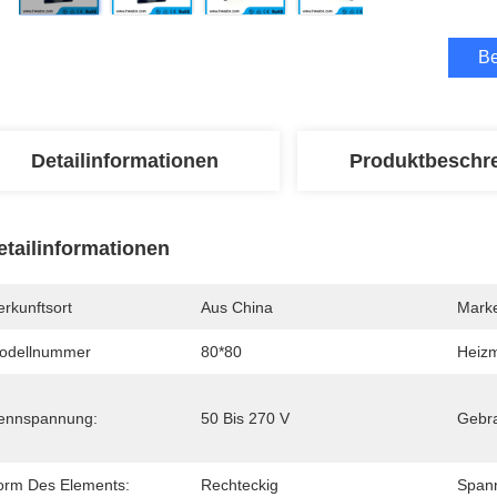
Be
Detailinformationen
Produktbeschr
etailinformationen
rkunftsort
Aus China
Mark
odellnummer
80*80
Heizm
ennspannung:
50 Bis 270 V
Gebr
orm Des Elements:
Rechteckig
Span