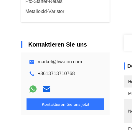
Ptc-Starter-Relais
Metalloxid-Varistor
Kontaktieren Sie uns
market@hwalon.com
D
+8613713710768
He
M
Kontaktieren Sie uns jetzt
N
F