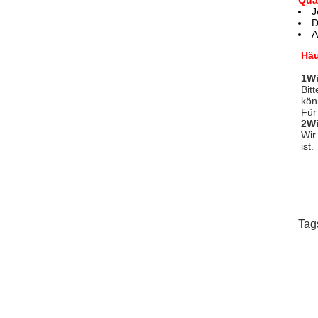
Qua
J
D
A
Häu
1Wi
Bit
kön
Für
2Wi
Wir
ist.
Tag