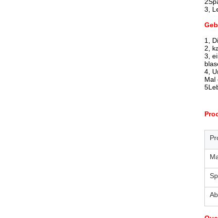
2Sp
3, L
Geb
1, D
2, k
3, e
blas
4, U
Mal 
5Leb
Pro
Pr
Ma
Sp
Ab