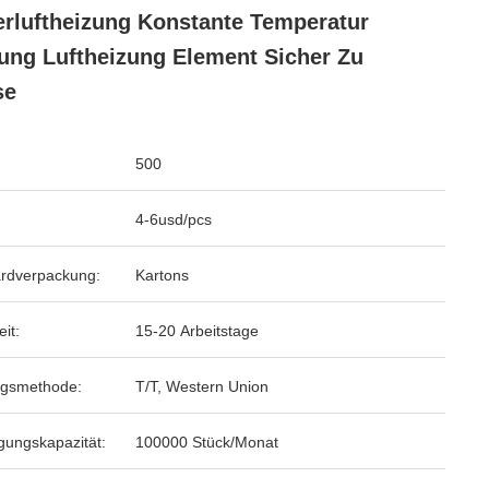
erluftheizung Konstante Temperatur
ung Luftheizung Element Sicher Zu
se
500
4-6usd/pcs
rdverpackung:
Kartons
eit:
15-20 Arbeitstage
ngsmethode:
T/T, Western Union
gungskapazität:
100000 Stück/Monat