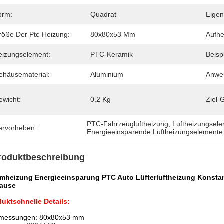
orm:
Quadrat
Eigen
röße Der Ptc-Heizung:
80x80x53 Mm
Aufh
eizungselement:
PTC-Keramik
Beisp
ehäusematerial:
Aluminium
Anwe
ewicht:
0.2 Kg
Ziel-
PTC-Fahrzeugluftheizung
, 
Luftheizungsel
ervorheben:
Energieeinsparende Luftheizungselemente
roduktbeschreibung
mheizung Energieeinsparung PTC Auto Lüfterluftheizung Konstan
ause
uktschnelle Details:
messungen: 80x80x53 mm