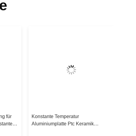
e
g für
Konstante Temperatur
stante
Aluminiumplatte Ptc Keramik
Heizkörper 500-600w AC/DC 110-