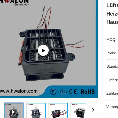
Lüft
Heiz
Hau
MOQ:
Preis:
Standa
Lieferz
Zahlu
Versor