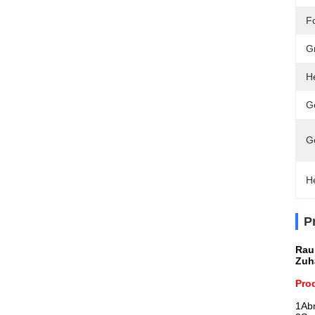
F
G
H
G
G
H
P
Rau
Zuh
Prod
1Ab