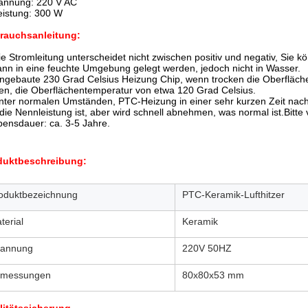
annung: 220 V AC
eistung: 300 W
rauchsanleitung:
ie Stromleitung unterscheidet nicht zwischen positiv und negativ, Sie 
ann in eine feuchte Umgebung gelegt werden, jedoch nicht in Wasser.
ingebaute 230 Grad Celsius Heizung Chip, wenn trocken die Oberfläche
en, die Oberflächentemperatur von etwa 120 Grad Celsius.
nter normalen Umständen, PTC-Heizung in einer sehr kurzen Zeit nach de
die Nennleistung ist, aber wird schnell abnehmen, was normal ist.Bitte 
ensdauer: ca. 3-5 Jahre.
duktbeschreibung:
oduktbezeichnung
PTC-Keramik-Lufthitzer
terial
Keramik
annung
220V 50HZ
messungen
80x80x53 mm