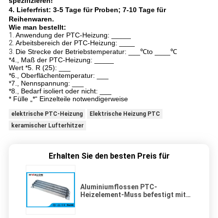
spezifizieren!
4. Lieferfrist: 3-5 Tage für Proben; 7-10 Tage für
Reihenwaren.
Wie man bestellt:
1.
Anwendung der PTC-Heizung: _____
2.
Arbeitsbereich der PTC-Heizung: ____
3.
Die Strecke der Betriebstemperatur: ___℃to ____℃
*4., Maß der PTC-Heizung: _____
Wert *5. R (25): ___
*6., Oberflächentemperatur: ___
*7., Nennspannung: ___
*8., Bedarf isoliert oder nicht: ___
* Fülle „*“ Einzelteile notwendigerweise
elektrische PTC-Heizung
Elektrische Heizung PTC
keramischer Lufterhitzer
Erhalten Sie den besten Preis für
Aluminiumflossen PTC-
Heizelement-Muss befestigt mit
Ventilator für Automobil