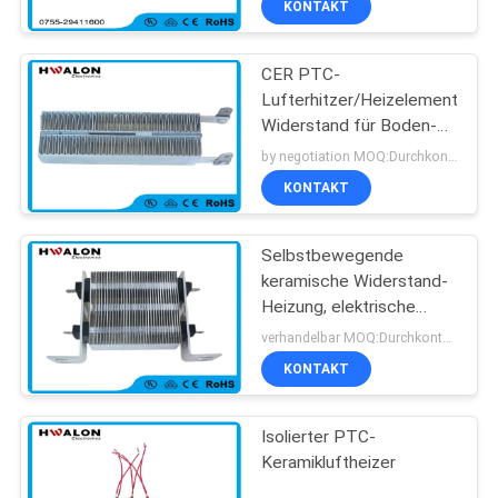
KONTAKT
CER PTC-
Lufterhitzer/Heizelement-
Widerstand für Boden-
Heizungs-Thermostat
by negotiation MOQ:Durchkontaktierung
KONTAKT
Selbstbewegende
keramische Widerstand-
Heizung, elektrische
Heizung Auto-
verhandelbar MOQ:Durchkontaktierung
Klimaanlage PTC
KONTAKT
Isolierter PTC-
Keramikluftheizer