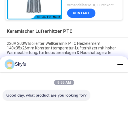
verhandelbar MOQ:Durchkontaktierung
KONTAKT
Keramischer Lufterhitzer PTC
220V 200W Isolierter Wellkeramik PTC Heizelement
140x35x26mm Konstanttemperatur-Lufterhitzer mit hoher
Wärmeableitung, für Industrieanlagen & Haushaltsgeräte
Skyfu
Raum Energieeinsparung PTC Auto Lüfterluftheizung
Konstante Temperatur Heizung Luftheizung Element sicher
zu Hause
9:55 AM
48V 200W 75x76x26mm PTC Keramik-Luftgebläse-
Heizungselement für Klimaanlagen
Good day, what product are you looking for?
Beliebte Kategorien
Alle
Keramische Heizung 
Keramische Heizung 