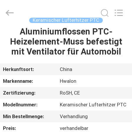
Shenzhen
Hwalon
Electronic
Co.,
Ltd..
Keramischer Lufterhitzer PTC
All
Rights
Reserved.
Aluminiumflossen PTC-
HEIM
Heizelement-Muss befestigt
PRODUKTE
mit Ventilator für Automobil
ÜBER
Herkunftsort:
China
UNS
Markenname:
Hwalon
Zertifizierung:
RoSH, CE
WERKSBESICHTIGUNG
Modellnummer:
Keramischer Lufterhitzer PTC
QUALITÄTSKONTROLLE
Min Bestellmenge:
Verhandlung
Preis:
verhandelbar