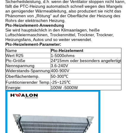
Sicherheitsleistung, d.h. wenn der Ventilator stoppen nicht kann,
fällt die PTC-Heizung automatisch schnell wegen des Mangels
an genügender Wärmeableitung, also produziert sie nicht das
Phänomen von „Rötung“ auf der Oberfläche der Heizung des
Rohrs der elektrischen Heizung.
Ptc-Heizelement-Anwendung
Sie wird hauptsächlich in den Klimaanlagen, heiße
Luftschleiermaschinen, Trockenmittel, Trockner, Trockner,
Heizungsfans, Autos und so weiter verwendet.
Ptc-Heizelement-Parameter:
Name
Ptc-Heizelement
Wert R25
1-5000ohms
Ptc-Größe
24*15mm oder besonders angefertigt
Nennspannung
3.6-240V
Widerstands-Spannung
400-900V
Oberflächentemp.
50-300℃
Funktionierender Temp.
-25~125℃
Energie:
100W -5000W