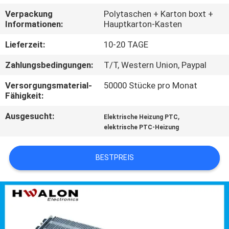
KONTAKTIEREN
Verpackung
Polytaschen + Karton boxt +
SIE
Informationen:
Hauptkarton-Kasten
UNS
Lieferzeit:
10-20 TAGE
Zahlungsbedingungen:
T/T, Western Union, Paypal
NEUIGKEITEN
Versorgungsmaterial-
50000 Stücke pro Monat
Fähigkeit:
ANGEBOT
Ausgesucht:
,
Elektrische Heizung PTC
ANFORDERN
elektrische PTC-Heizung
SITEMAP
BESTPREIS
DATENSCHUTZRICHTLINIE