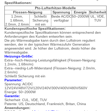
Spezifikationen:
Ptc-Lufterhitzer-Modelle
Flossen-Neigung
Spannung
Energie
Sicherheit
1.2mm,
Schließt
Beide AC/DC
50~2000W
UL, VDE,
1.68mm,
Sicherung
verfügbar
TUV
2.0mm, 2.6mm
mit ein
Kundenspezifische Spezifikationen:
Kundenspezifische Spezifikationen können entsprechend den
Anforderungen des Kunden entworfen sein.
Die ptc-Wärmeabgabe kann durch den Luftstrom reguliert
werden, der in der typischen Wärmezufuhr Generation
angewendet wird. Je höher der Luftstrom, desto höher die
Wärmeabgabe.
Heizungs-Größe:
Extra--hoch-Heizung-Leistungsfähigkeit (Flossen-Neigung:
1.2m/m, 1.68m/m)
Extra--niedrig-Luft-Widerstand (Flossen-Neigung: 2.0m/m,
2.6m/m)
Schließt Sicherung mit ein
Parameter:
Spannung: AC/DC
12V/24V/48V/72V/120V/240V/300V/400V/480V/560V
Energie: 50~2000W
Garantie:
Sicherheit: CUL, VDE, TUV
Patente: US, Deutschland, Frankreich, Britan, China
Anwendungen: