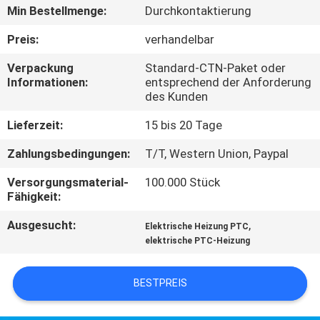
KONTAKTIEREN
Min Bestellmenge:
Durchkontaktierung
SIE
Preis:
verhandelbar
UNS
Verpackung
Standard-CTN-Paket oder
Informationen:
entsprechend der Anforderung
des Kunden
NEUIGKEITEN
Lieferzeit:
15 bis 20 Tage
ANGEBOT
Zahlungsbedingungen:
T/T, Western Union, Paypal
ANFORDERN
Versorgungsmaterial-
100.000 Stück
Fähigkeit:
SITEMAP
Ausgesucht:
,
Elektrische Heizung PTC
elektrische PTC-Heizung
DATENSCHUTZRICHTLINIE
BESTPREIS