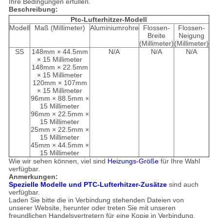
Ihre Bedingungen erfüllen.
Beschreibung:
Ptc-Lufterhitzer-Modell
Modell
Maß (Millimeter)
Aluminiumrohre
Flossen-
Flossen-
Breite
Neigung
(Millimeter)
(Millimeter)
SS
148mm × 44.5mm
N/A
N/A
N/A
× 15 Millimeter
148mm × 22.5mm
× 15 Millimeter
120mm × 107mm
× 15 Millimeter
96mm × 88.5mm ×
15 Millimeter
96mm × 22.5mm ×
15 Millimeter
25mm × 22.5mm ×
15 Millimeter
45mm × 44.5mm ×
15 Millimeter
Wie wir sehen können, viel sind
Heizungs-Größe
für Ihre Wahl
verfügbar.
Anmerkungen:
Spezielle Modelle und PTC-Lufterhitzer-Zusätze
sind auch
verfügbar.
Laden Sie bitte die in Verbindung stehenden Dateien von
unserer Website, herunter oder treten Sie mit unseren
freundlichen Handelsvertretern für eine Kopie in Verbindung.