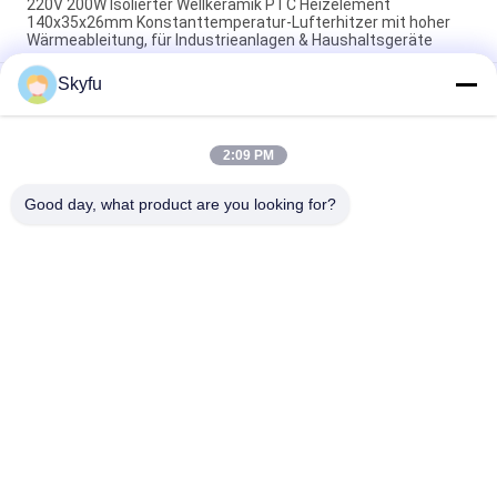
220V 200W Isolierter Wellkeramik PTC Heizelement
140x35x26mm Konstanttemperatur-Lufterhitzer mit hoher
Wärmeableitung, für Industrieanlagen & Haushaltsgeräte
Skyfu
Raum Energieeinsparung PTC Auto Lüfterluftheizung
Konstante Temperatur Heizung Luftheizung Element sicher
zu Hause
2:09 PM
48V 200W 75x76x26mm PTC Keramik-Luftgebläse-
Heizungselement für Klimaanlagen
Good day, what product are you looking for?
Beliebte Kategorien
Alle
Keramische Heizung 
Keramische Heizung 
PTC
MCH
Keramischer 
Keramischer 
Lufterhitzer PTC
Lufterhitzer
PTC-
Ptc-Heizelement
Warmwasserbereiter