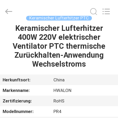
Shenzhen
Hwalon
Electronic
Co.,
Ltd..
Keramischer Lufterhitzer PTC
All
Rights
Reserved.
Keramischer Lufterhitzer
HEIM
400W 220V elektrischer
PRODUKTE
Ventilator PTC thermische
Zurückhalten-Anwendung
ÜBER
Wechselstroms
UNS
Herkunftsort:
China
WERKSBESICHTIGUNG
Markenname:
HWALON
Zertifizierung:
RoHS
QUALITÄTSKONTROLLE
Modellnummer:
PR4