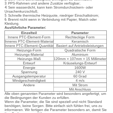
3.
PPS-Rahmen und andere Zusätze verfügbar;
4.
Sein wasserdicht, kann kein Stromdurchsickern- oder
Ursachenkurzschluß;
5.
Schnelle thermische Heizquote, niedriger Einschaltstrom;
6.
Brennt nicht wenn in Verbindung mit Papier, Match oder
Kleidung.
Ausführliche Parameter:
Einzelteil
Parameter
Innere PTC-Element-Form
Rechteckige Form
Inneres PTC-Element-Material
Keramisch
Innere PTC-Element-Quantität
Basiert auf Antriebsleistungen
Heizungs-Form
Quadratische Form
Heizungs-Material
Aluminium
Heizungs-Maß
120mm × 107mm × 15 Millimeter
Entwurf
Kräuselungs-Entwurf
Energie
1600W
Spannung
240 V
Ausgangstemperatur
60 Grad
Windgeschwindigkeit
4 m/s
Andere
Mit Strom
Mit Anschluss
Alle oben genannten Parameter wird besonders angefertigt, um
die Bedingungen der Kunden zu erfüllen.
Wenn die Parameter, die Sie sind speziell und nicht Standard
benötigen, keine Sorgen. Bitte einfach sich fühlen frei, uns zu
informieren. Wir fertigen die Parameter besonders an, damit Sie