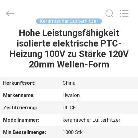
Shenzhen
Hwalon
Electronic
Co.,
Ltd..
Keramischer Lufterhitzer
All
Rights
Reserved.
Hohe Leistungsfähigkeit
HEIM
isolierte elektrische PTC-
PRODUKTE
Heizung 100V zu Stärke 120V
20mm Wellen-Form
ÜBER
UNS
Herkunftsort:
China
Markenname:
Hwalon
WERKSBESICHTIGUNG
Zertifizierung:
UL,CE
QUALITÄTSKONTROLLE
Modellnummer:
keramischer Lufterhitzer
Min Bestellmenge:
1000 Stk.