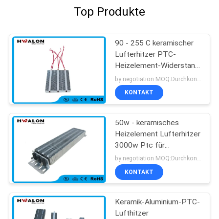
Top Produkte
90 - 255 C keramischer
Lufterhitzer PTC-
Heizelement-Widerstand
für Klimaanlage
by negotiation MOQ:Durchkontaktierung
KONTAKT
50w - keramisches
Heizelement Lufterhitzer
3000w Ptc für
Handtrockner-Heizlüfter
by negotiation MOQ:Durchkontaktierung
KONTAKT
Keramik-Aluminium-PTC-
Lufthitzer