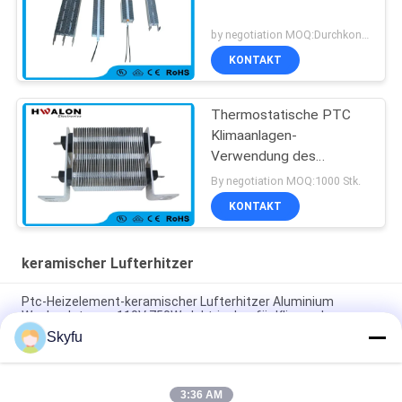
by negotiation MOQ:Durchkontaktierung
KONTAKT
Thermostatische PTC
Klimaanlagen-
Verwendung des
elektrische Heizungs-
By negotiation MOQ:1000 Stk.
Ventilator-Heizelement-
KONTAKT
380V
keramischer Lufterhitzer
Ptc-Heizelement-keramischer Lufterhitzer Aluminium
Wechselstroms 110V 750W elektrischer für Klimaanlage
Skyfu
Leistungsfähiger keramischer Lufterhitzer PTC für
Duscheinschließungs-Heizungs-/Küchen-Wärmer-Heizung
3:36 AM