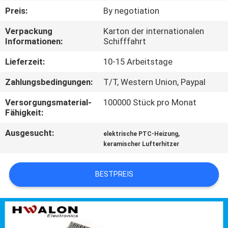
KONTAKTIEREN
Preis:
By negotiation
SIE
Verpackung
Karton der internationalen
UNS
Informationen:
Schifffahrt
Lieferzeit:
10-15 Arbeitstage
NEUIGKEITEN
Zahlungsbedingungen:
T/T, Western Union, Paypal
ANGEBOT
Versorgungsmaterial-
100000 Stück pro Monat
Fähigkeit:
ANFORDERN
Ausgesucht:
,
elektrische PTC-Heizung
keramischer Lufterhitzer
SITEMAP
BESTPREIS
DATENSCHUTZRICHTLINIE