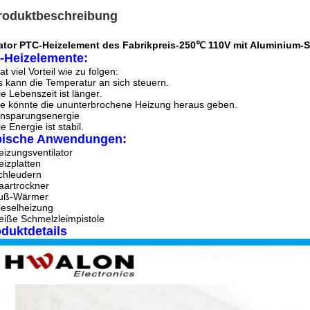
roduktbeschreibung
lator PTC-Heizelement des Fabrikpreis-250℃ 110V mit Aluminium-S
-Heizelemente:
at viel Vorteil wie zu folgen:
s kann die Temperatur an sich steuern.
ie Lebenszeit ist länger.
ie könnte die ununterbrochene Heizung heraus geben.
insparungsenergie
e Energie ist stabil.
pische Anwendungen:
eizungsventilator
eizplatten
chleudern
aartrockner
uß-Wärmer
ieselheizung
eiße Schmelzleimpistole
duktdetails