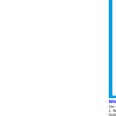
Wie
Um I
1.
A
Grö