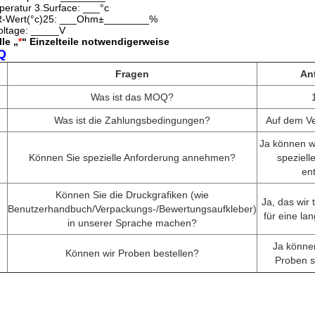
eratur 3.Surface: ___°c
R-Wert(°c)25: ___Ohm±________%
oltage: _____V
lle „
*
“ Einzelteile notwendigerweise
Q
Fragen
An
Was ist das MOQ?
Was ist die Zahlungsbedingungen?
Auf dem V
Ja können wi
Können Sie spezielle Anforderung annehmen?
speziell
en
Können Sie die Druckgrafiken (wie
Ja, das wir
Benutzerhandbuch/Verpackungs-/Bewertungsaufkleber)
für eine lan
in unserer Sprache machen?
Ja können
Können wir Proben bestellen?
Proben s