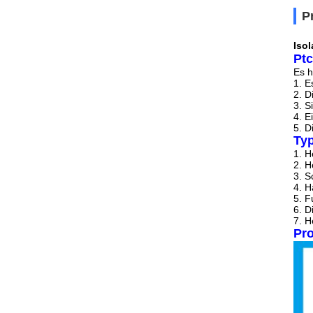
P
Iso
Ptc
Es h
1.
E
2.
D
3.
S
4.
E
5.
Di
Ty
1.
H
2.
H
3.
S
4.
H
5.
F
6.
D
7.
H
Pro