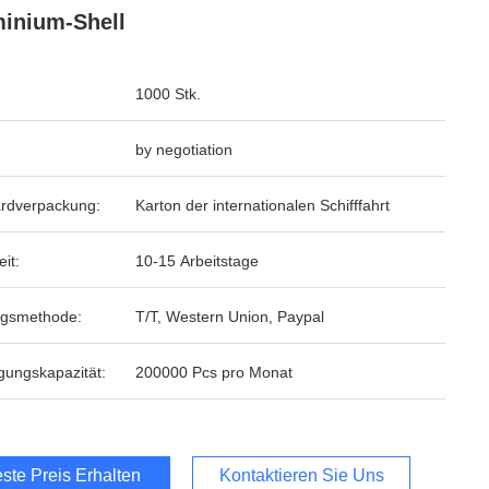
inium-Shell
1000 Stk.
by negotiation
rdverpackung:
Karton der internationalen Schifffahrt
eit:
10-15 Arbeitstage
ngsmethode:
T/T, Western Union, Paypal
gungskapazität:
200000 Pcs pro Monat
ste Preis Erhalten
Kontaktieren Sie Uns