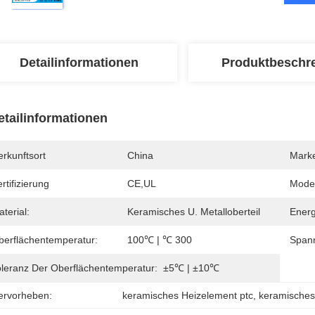
Detailinformationen
Produktbeschr
etailinformationen
rkunftsort
China
Mark
rtifizierung
CE,UL
Mode
terial:
Keramisches U. Metalloberteil
Energ
berflächentemperatur:
100℃ | ℃ 300
Span
oleranz Der Oberflächentemperatur:
±5℃ | ±10℃
ervorheben:
keramisches Heizelement ptc
, 
keramisches