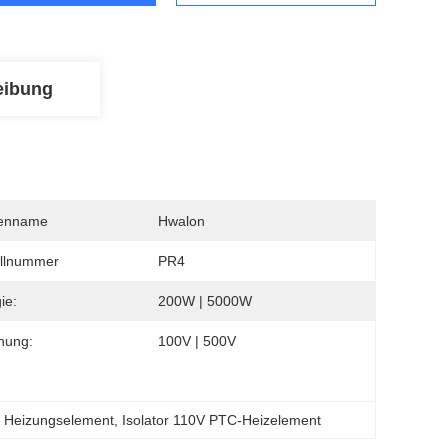
eibung
enname
Hwalon
llnummer
PR4
ie:
200W | 5000W
nung:
100V | 500V
 Heizungselement
, 
Isolator 110V PTC-Heizelement