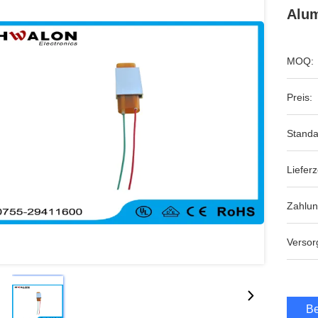
Alum
MOQ:
Preis:
Standa
Lieferz
Zahlu
Versor
Be