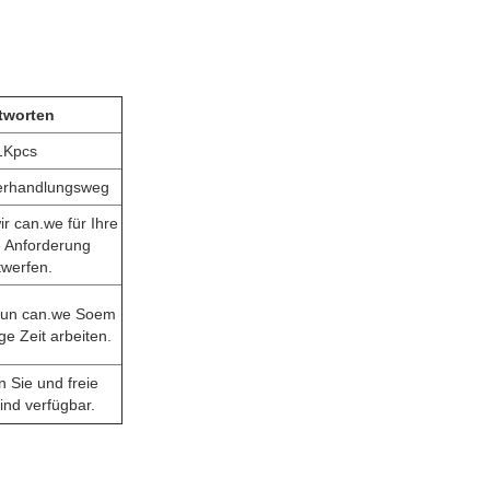
tworten
1Kpcs
erhandlungsweg
r can.we für Ihre
e Anforderung
twerfen.
 tun can.we Soem
ge Zeit arbeiten.
 Sie und freie
ind verfügbar.