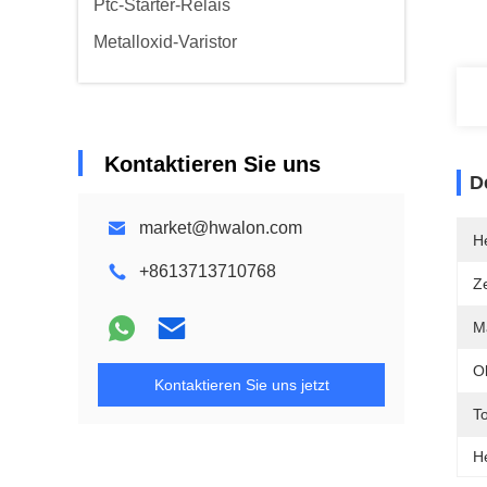
Ptc-Starter-Relais
Metalloxid-Varistor
Kontaktieren Sie uns
D
market@hwalon.com
He
+8613713710768
Ze
Ma
O
Kontaktieren Sie uns jetzt
T
H