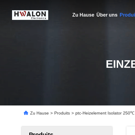
Zu Hause
Über uns
Produi
EINZ
Zu Hause
>
Produits
>
ptc-Heizelement Isolator 250℃
Produits