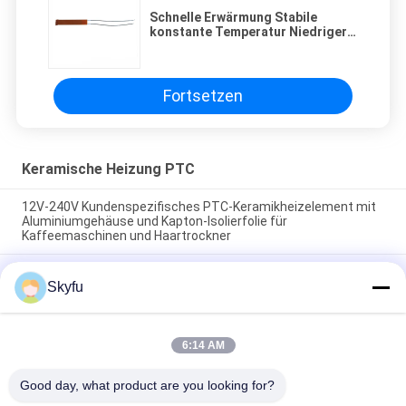
Schnelle Erwärmung Stabile
konstante Temperatur Niedriger
Stromverbrauch Keramisches
PTC-Heizungselement für
Haareisen und Straightener
Fortsetzen
Keramische Heizung PTC
12V-240V Kundenspezifisches PTC-Keramikheizelement mit
Aluminiumgehäuse und Kapton-Isolierfolie für
Kaffeemaschinen und Haartrockner
Automatische konstante Temperatur Schnelle Erwärmung
Skyfu
Energieeinsparung PTC Keramik Heizschraube für
Haargelenker und Flachstahl
Aluminiumgehäuse PTC Heizungselement Polyimidfilm
6:14 AM
Isolierung Selbstkonstante Temperatur Keramikheizung für
kleine Haushaltsgeräte
Good day, what product are you looking for?