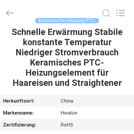
Shenzhen
Hwalon
Electronic
Co.,
Ltd..
Keramische Heizung PTC
All
Rights
Reserved.
Schnelle Erwärmung Stabile
HEIM
konstante Temperatur
PRODUKTE
Niedriger Stromverbrauch
Keramisches PTC-
ÜBER
Heizungselement für
UNS
Haareisen und Straightener
WERKSBESICHTIGUNG
Herkunftsort:
China
Markenname:
Hwalon
QUALITÄTSKONTROLLE
Zertifizierung:
RoHS