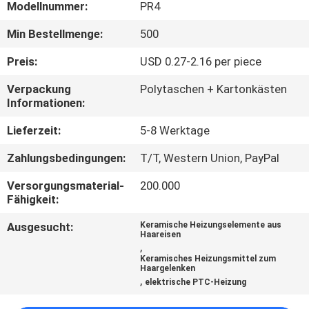
KONTAKTIEREN
Modellnummer:
PR4
SIE
Min Bestellmenge:
500
UNS
Preis:
USD 0.27-2.16 per piece
Verpackung
Polytaschen + Kartonkästen
NEUIGKEITEN
Informationen:
Lieferzeit:
5-8 Werktage
ANGEBOT
Zahlungsbedingungen:
T/T, Western Union, PayPal
ANFORDERN
Versorgungsmaterial-
200.000
Fähigkeit:
SITEMAP
Ausgesucht:
Keramische Heizungselemente aus
Haareisen
,
DATENSCHUTZRICHTLINIE
Keramisches Heizungsmittel zum
Haargelenken
,
elektrische PTC-Heizung