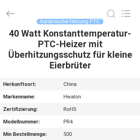
Shenzhen
Hwalon
Electronic
Co.,
Ltd..
Keramische Heizung PTC
All
Rights
Reserved.
40 Watt Konstanttemperatur-
HEIM
PTC-Heizer mit
PRODUKTE
Überhitzungsschutz für kleine
Eierbrüter
ÜBER
UNS
Herkunftsort:
China
Markenname:
Hwalon
WERKSBESICHTIGUNG
Zertifizierung:
RoHS
QUALITÄTSKONTROLLE
Modellnummer:
PR4
Min Bestellmenge:
500