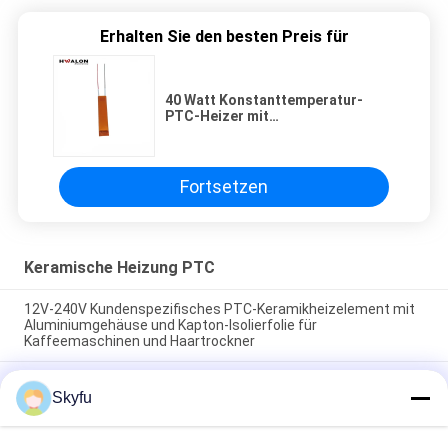
Erhalten Sie den besten Preis für
40 Watt Konstanttemperatur-
PTC-Heizer mit
Überhitzungsschutz für kleine
Eierbrüter
Fortsetzen
Keramische Heizung PTC
12V-240V Kundenspezifisches PTC-Keramikheizelement mit
Aluminiumgehäuse und Kapton-Isolierfolie für
Kaffeemaschinen und Haartrockner
Automatische konstante Temperatur Schnelle Erwärmung
Skyfu
Energieeinsparung PTC Keramik Heizschraube für
Haargelenker und Flachstahl