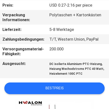
KONTAKTIEREN
Preis:
USD 0.27-2.16 per piece
SIE
Verpackung
Polytaschen + Kartonkästen
UNS
Informationen:
Lieferzeit:
5-8 Werktage
NEUIGKEITEN
Zahlungsbedingungen:
T/T, Western Union, PayPal
ANGEBOT
Versorgungsmaterial-
200.000
Fähigkeit:
ANFORDERN
Ausgesucht:
,
DC isolierte Aluminium-PTC-Heizung
,
Heizung Wechselstroms PTC 40 Watt
SITEMAP
Heizelement 100C PTC
DATENSCHUTZRICHTLINIE
BESTPREIS