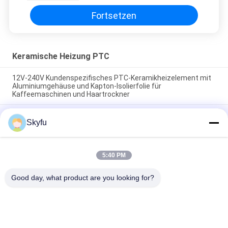
Abmessungen von 10*2,5 cm
Fortsetzen
Keramische Heizung PTC
12V-240V Kundenspezifisches PTC-Keramikheizelement mit
Aluminiumgehäuse und Kapton-Isolierfolie für
Kaffeemaschinen und Haartrockner
Automatische konstante Temperatur Schnelle Erwärmung
Skyfu
Energieeinsparung PTC Keramik Heizschraube für
Haargelenker und Flachstahl
Aluminiumgehäuse PTC Heizungselement Polyimidfilm
5:40 PM
Isolierung Selbstkonstante Temperatur Keramikheizung für
kleine Haushaltsgeräte
Good day, what product are you looking for?
Beliebte Kategorien
Alle
Keramische Heizung 
Keramische Heizung 