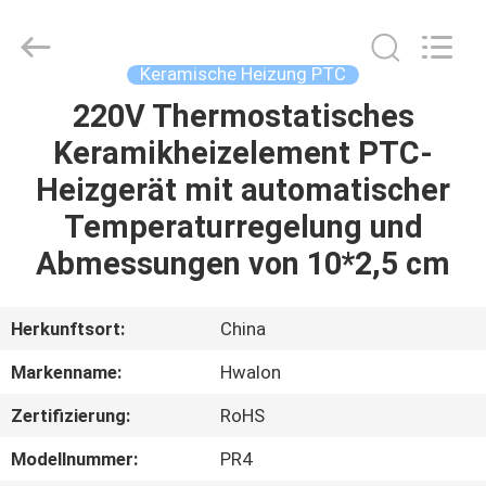
Shenzhen
Hwalon
Electronic
Co.,
Ltd..
Keramische Heizung PTC
All
Rights
Reserved.
220V Thermostatisches
HEIM
Keramikheizelement PTC-
PRODUKTE
Heizgerät mit automatischer
Temperaturregelung und
ÜBER
Abmessungen von 10*2,5 cm
UNS
Herkunftsort:
China
WERKSBESICHTIGUNG
Markenname:
Hwalon
Zertifizierung:
RoHS
QUALITÄTSKONTROLLE
Modellnummer:
PR4