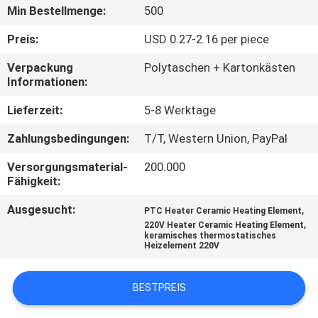
KONTAKTIEREN
Min Bestellmenge:
500
SIE
Preis:
USD 0.27-2.16 per piece
UNS
Verpackung
Polytaschen + Kartonkästen
Informationen:
NEUIGKEITEN
Lieferzeit:
5-8 Werktage
Zahlungsbedingungen:
T/T, Western Union, PayPal
ANGEBOT
ANFORDERN
Versorgungsmaterial-
200.000
Fähigkeit:
Ausgesucht:
,
SITEMAP
PTC Heater Ceramic Heating Element
,
220V Heater Ceramic Heating Element
keramisches thermostatisches
Heizelement 220V
DATENSCHUTZRICHTLINIE
BESTPREIS